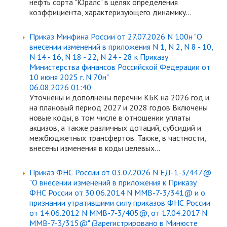
нефть сорта "Юралс" в целях определения
коэффициента, характеризующего динамику...
Приказ Минфина России от 27.07.2026 N 100н "О
внесении изменений в приложения N 1, N 2, N 8 - 10,
N 14 - 16, N 18 - 22, N 24 - 28 к Приказу
Министерства финансов Российской Федерации от
10 июня 2025 г. N 70н"
06.08.2026 01:40
Уточнены и дополнены перечни КБК на 2026 год и
на плановый период 2027 и 2028 годов Включены
новые коды, в том числе в отношении уплаты
акцизов, а также различных дотаций, субсидий и
межбюджетных трансфертов. Также, в частности,
внесены изменения в коды целевых...
Приказ ФНС России от 03.07.2026 N ЕД-1-3/447@
"О внесении изменений в приложения к Приказу
ФНС России от 30.06.2014 N ММВ-7-3/341@ и о
признании утратившими силу приказов ФНС России
от 14.06.2012 N ММВ-7-3/405@, от 17.04.2017 N
ММВ-7-3/315@" (Зарегистрировано в Минюсте