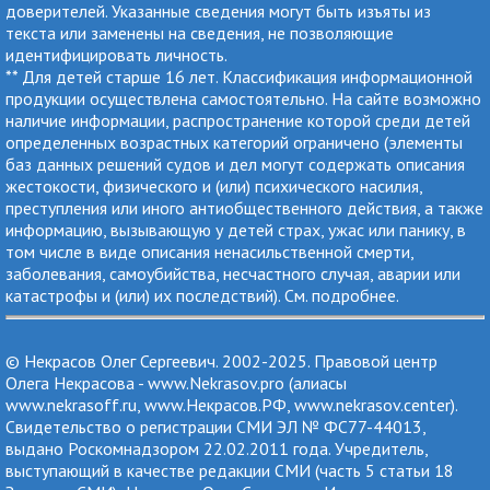
доверителей. Указанные сведения могут быть изъяты из
текста или заменены на сведения, не позволяющие
идентифицировать личность.
** Для детей старше 16 лет. Классификация информационной
продукции осуществлена самостоятельно. На сайте возможно
наличие информации, распространение которой среди детей
определенных возрастных категорий ограничено (элементы
баз данных решений судов и дел могут содержать описания
жестокости, физического и (или) психического насилия,
преступления или иного антиобщественного действия, а также
информацию, вызывающую у детей страх, ужас или панику, в
том числе в виде описания ненасильственной смерти,
заболевания, самоубийства, несчастного случая, аварии или
катастрофы и (или) их последствий). См.
подробнее
.
© Некрасов Олег Сергеевич. 2002-2025. Правовой центр
Олега Некрасова - www.Nekrasov.pro (алиасы
www.nekrasoff.ru, www.Некрасов.РФ, www.nekrasov.center).
Cвидетельство о регистрации СМИ ЭЛ № ФС77-44013,
выдано Роскомнадзором 22.02.2011 года. Учредитель,
выступающий в качестве редакции СМИ (часть 5 статьи 18