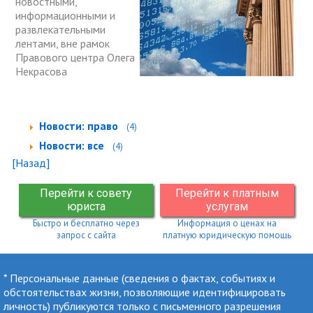
новостными,
информационными и
развлекательными
лентами, вне рамок
Правового центра Олега
Некрасова
Новости: право
(4)
Новости: все
(4)
[Назад]
Перейти к совету
Перейти к платным
юриста
услугам
Быстро и бесплатно через
Информация о ценах на
запрос с сайта
платную юридическую помощь
* Персональные данные (сведения о фактах, событиях и
обстоятельствах жизни, позволяющие идентифицировать
личность) публикуются только с письменного разрешения