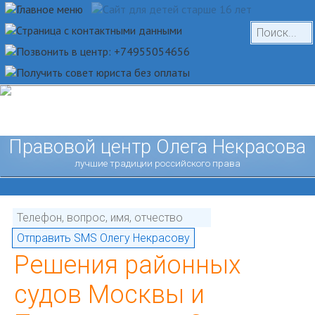
Правовой центр Олега Некрасова
лучшие традиции российского права
Решения районных
судов Москвы и